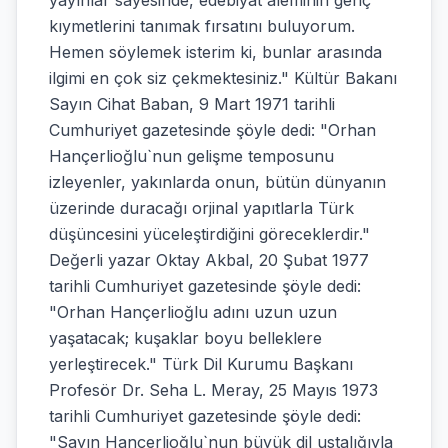
yayınlar sayesinde, edebiyat aleminin genç
kıymetlerini tanımak fırsatını buluyorum.
Hemen söylemek isterim ki, bunlar arasında
ilgimi en çok siz çekmektesiniz." Kültür Bakanı
Sayın Cihat Baban, 9 Mart 1971 tarihli
Cumhuriyet gazetesinde şöyle dedi: "Orhan
Hançerlioğlu`nun gelişme temposunu
izleyenler, yakınlarda onun, bütün dünyanın
üzerinde duracağı orjinal yapıtlarla Türk
düşüncesini yüceleştirdiğini göreceklerdir."
Değerli yazar Oktay Akbal, 20 Şubat 1977
tarihli Cumhuriyet gazetesinde şöyle dedi:
"Orhan Hançerlioğlu adını uzun uzun
yaşatacak; kuşaklar boyu belleklere
yerleştirecek." Türk Dil Kurumu Başkanı
Profesör Dr. Seha L. Meray, 25 Mayıs 1973
tarihli Cumhuriyet gazetesinde şöyle dedi:
"Sayın Hançerlioğlu`nun büyük dil ustalığıyla