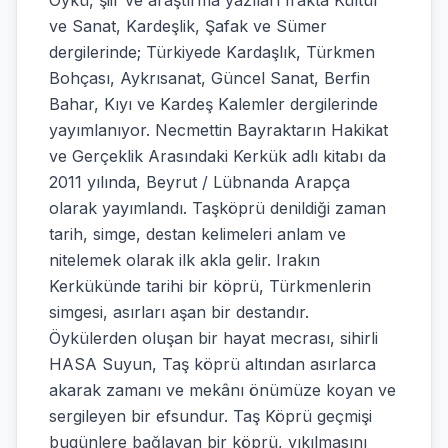
Öykü, şiir ve araştırma yazıları Irakta Kültür
ve Sanat, Kardeşlik, Şafak ve Sümer
dergilerinde; Türkiyede Kardaşlık, Türkmen
Bohçası, Aykrısanat, Güncel Sanat, Berfin
Bahar, Kıyı ve Kardeş Kalemler dergilerinde
yayımlanıyor. Necmettin Bayraktarın Hakikat
ve Gerçeklik Arasındaki Kerkük adlı kitabı da
2011 yılında, Beyrut / Lübnanda Arapça
olarak yayımlandı. Taşköprü denildiği zaman
tarih, simge, destan kelimeleri anlam ve
nitelemek olarak ilk akla gelir. Irakın
Kerkükünde tarihi bir köprü, Türkmenlerin
simgesi, asırları aşan bir destandır.
Öykülerden oluşan bir hayat mecrası, sihirli
HASA Suyun, Taş köprü altından asırlarca
akarak zamanı ve mekânı önümüze koyan ve
sergileyen bir efsundur. Taş Köprü geçmişi
bugünlere bağlayan bir köprü, yıkılmasını