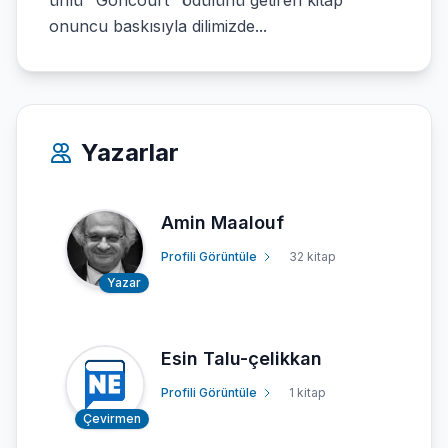
ünlü "Goncourt" ödülünü getiren kitap
onuncu baskısıyla dilimizde...
Yazarlar
Amin Maalouf
Profili Görüntüle
32 kitap
Yazar
Esin Talu-çelikkan
Profili Görüntüle
1 kitap
Çevirmen