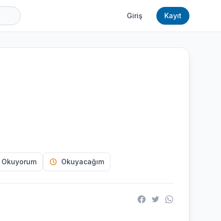
Giriş
Kayıt
h
 Okuyorum
Okuyacağım