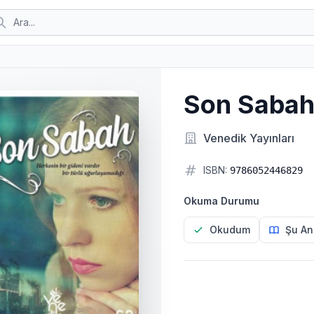
Son Saba
Venedik Yayınları
ISBN:
9786052446829
Okuma Durumu
Okudum
Şu An