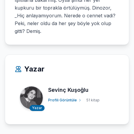
ışıltılarla bakarmış. Oysa şimdi her yer
kupkuru bir toprakla örtülüymüş. Dinozor,
_Hiç anlayamıyorum. Nerede o cennet vadi?
Peki, neler oldu da her şey böyle yok olup
gitti? Demiş.
Yazar
Sevinç Kuşoğlu
Profili Görüntüle
51 kitap
Yazar