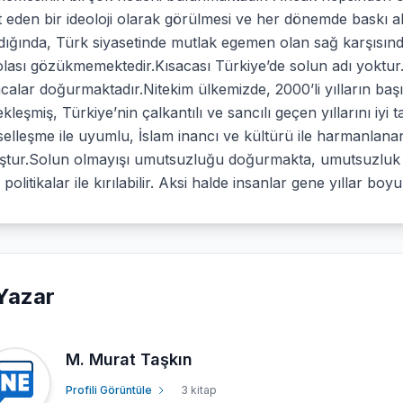
t eden bir ideoloji olarak görülmesi ve her dönemde baskı alt
ldığında, Türk siyasetinde mutlak egemen olan sağ karşısı
olası gözükmemektedir.Kısacası Türkiye’de solun adı yoktu
calar doğurmaktadır.Nitekim ülkemizde, 2000’li yılların ba
kleşmiş, Türkiye’nin çalkantılı ve sancılı geçen yıllarını iyi 
elleşme ile uyumlu, İslam inancı ve kültürü ile harmanlanan
ştur.Solun olmayışı umutsuzluğu doğurmakta, umutsuzluk is
ı politikalar ile kırılabilir. Aksi halde insanlar gene yıllar b
Yazar
M. Murat Taşkın
Profili Görüntüle
3 kitap