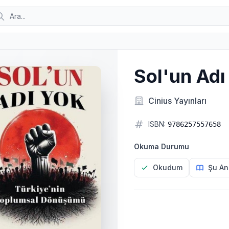
Sol'un Adı
Cinius Yayınları
ISBN:
9786257557658
Okuma Durumu
Okudum
Şu An