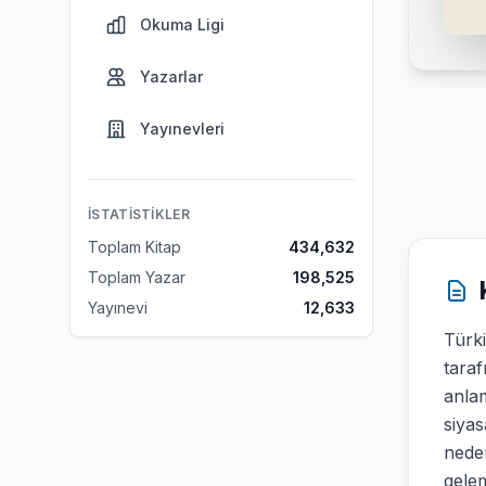
Okuma Ligi
Yazarlar
Yayınevleri
İSTATISTIKLER
Toplam Kitap
434,632
Toplam Yazar
198,525
Yayınevi
12,633
Türki
taraf
anlam
siyas
neden
gele