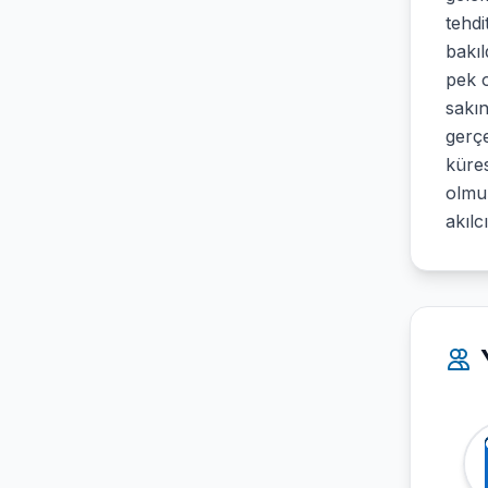
tehdi
bakı
pek 
sakın
gerçe
küres
olmu
akılc