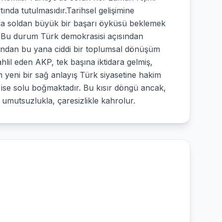
ında tutulmasıdır.Tarihsel gelişimine
nda soldan büyük bir başarı öyküsü beklemek
r.Bu durum Türk demokrasisi açısından
şından bu yana ciddi bir toplumsal dönüşüm
tahlil eden AKP, tek başına iktidara gelmiş,
 yeni bir sağ anlayış Türk siyasetine hakim
e solu boğmak­tadır. Bu kısır döngü ancak,
oyu umutsuzlukla, çaresizlikle kahrolur.