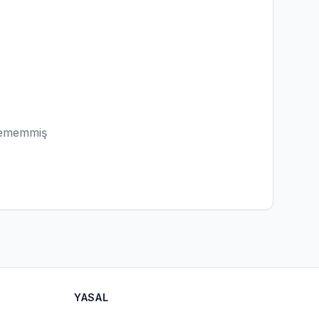
lememmiş
YASAL