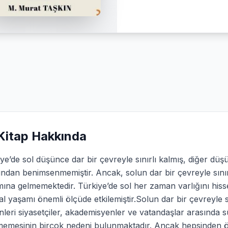
Kitap Hakkında
ye’de sol düşünce dar bir çevreyle sınırlı kalmış, diğer düş
ından benimsenmemiştir. Ancak, solun dar bir çevreyle sınırl
ına gelmemektedir. Türkiye’de sol her zaman varlığını hisset
al yaşamı önemli ölçüde etkile­miştir.Solun dar bir çevreyle 
leri siyasetçiler, akademisyenler ve vatandaşlar arasında sür
memesinin birçok nedeni bulunmaktadır. Ancak hepsinden ön