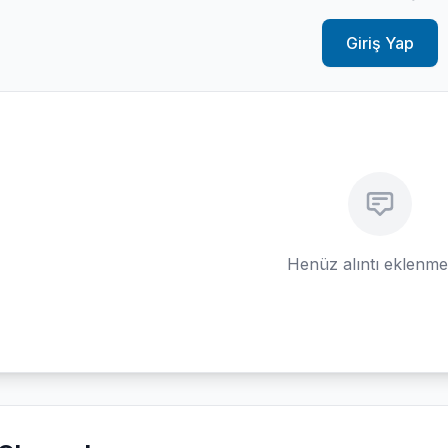
Giriş Yap
Henüz alıntı eklenm