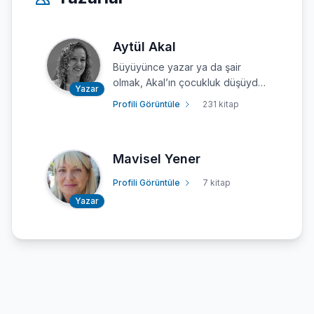
Aytül Akal
Büyüyünce yazar ya da şair
olmak, Akal’ın çocukluk düşüydü.
Yazar
İzmir Amerikan Koleji’nden mezun
Profili Görüntüle
231 kitap
oldu ve 1973 yılından sonra,
Hayat Mecmuası’nda yazmaya
başladı. Öyküleri, masalları,
Mavisel Yener
şiirleri, birçok derg...
Profili Görüntüle
7 kitap
Yazar