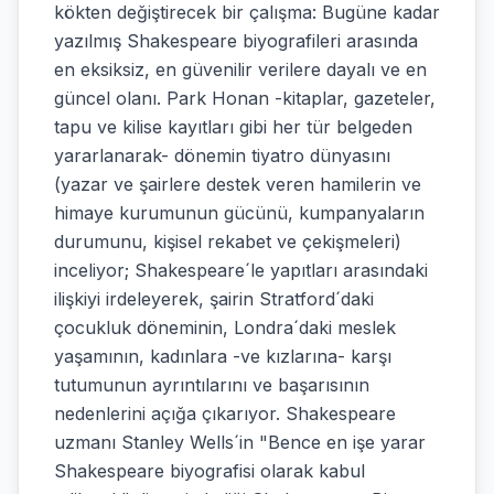
kökten değiştirecek bir çalışma: Bugüne kadar
yazılmış Shakespeare biyografileri arasında
en eksiksiz, en güvenilir verilere dayalı ve en
güncel olanı. Park Honan -kitaplar, gazeteler,
tapu ve kilise kayıtları gibi her tür belgeden
yararlanarak- dönemin tiyatro dünyasını
(yazar ve şairlere destek veren hamilerin ve
himaye kurumunun gücünü, kumpanyaların
durumunu, kişisel rekabet ve çekişmeleri)
inceliyor; Shakespeare´le yapıtları arasındaki
ilişkiyi irdeleyerek, şairin Stratford´daki
çocukluk döneminin, Londra´daki meslek
yaşamının, kadınlara -ve kızlarına- karşı
tutumunun ayrıntılarını ve başarısının
nedenlerini açığa çıkarıyor. Shakespeare
uzmanı Stanley Wells´in "Bence en işe yarar
Shakespeare biyografisi olarak kabul