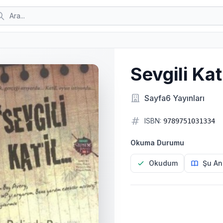
Sevgili Kat
Sayfa6 Yayınları
ISBN:
9789751031334
Okuma Durumu
Okudum
Şu An