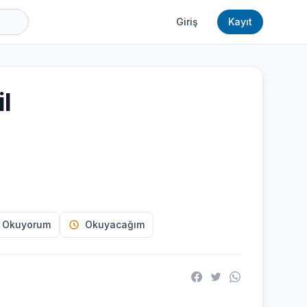
Giriş
Kayıt
il
 Okuyorum
Okuyacağım