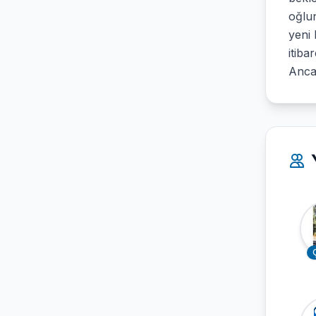
oğlu
yeni 
itiba
Anca