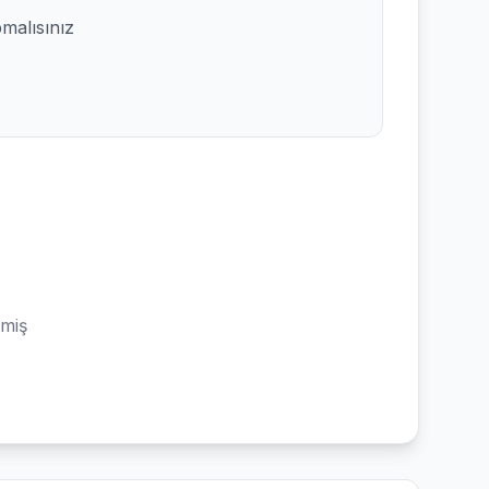
pmalısınız
emiş