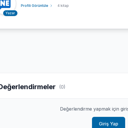
Profili Görüntüle
4 kitap
Yazar
Değerlendirmeler
(0)
Değerlendirme yapmak için giri
Giriş Yap