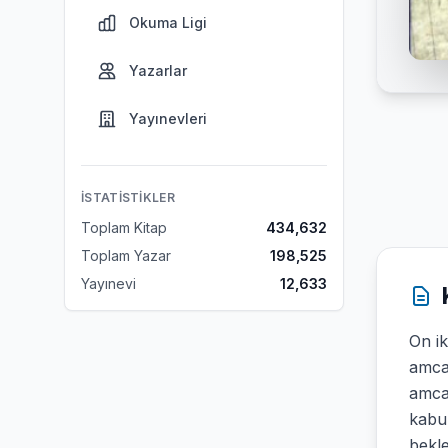
Okuma Ligi
Yazarlar
Yayınevleri
İSTATISTIKLER
Toplam Kitap
434,632
Toplam Yazar
198,525
Yayınevi
12,633
On ik
amcas
amca
kabul
bekl