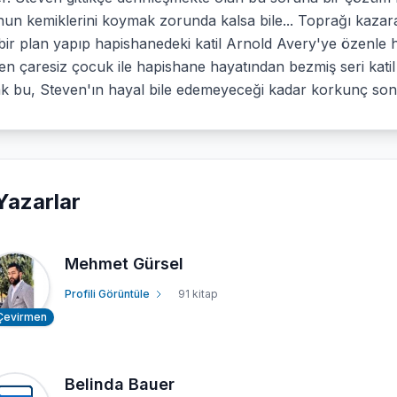
nun kemiklerini koymak zorunda kalsa bile... Toprağı kaza
bir plan yapıp hapishanedeki katil Arnold Avery'ye özenle h
ren çaresiz çocuk ile hapishane hayatından bezmiş seri katil 
k bu, Steven'ın hayal bile edemeyeceği kadar korkunç son
Yazarlar
Mehmet Gürsel
Profili Görüntüle
91 kitap
Çevirmen
Belinda Bauer