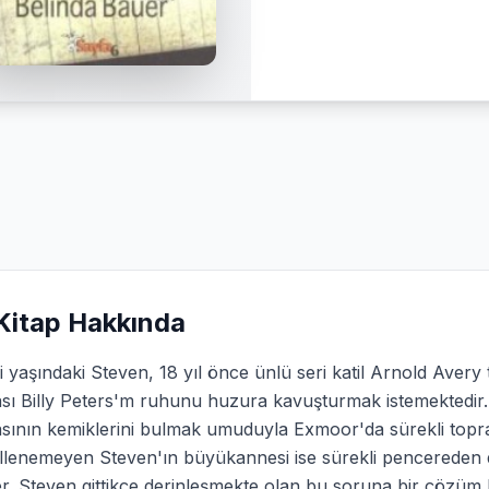
Kitap Hakkında
i yaşındaki Steven, 18 yıl önce ünlü seri katil Arnold Avery
ı Billy Peters'm ruhunu huzura kavuşturmak istemektedir. 
sının kemiklerini bulmak umuduyla Exmoor'da sürekli topra
lenemeyen Steven'ın büyükannesi ise sürekli pencereden dı
er. Steven gittikçe derinleşmekte olan bu soruna bir çözüm