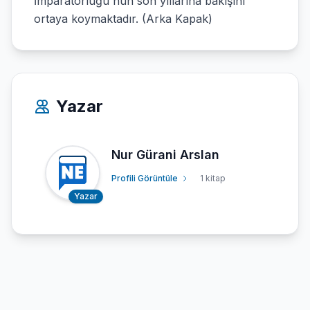
İmparatorluğu´nun son yıllarına bakışını
ortaya koymaktadır. (Arka Kapak)
Yazar
Nur Gürani Arslan
Profili Görüntüle
1 kitap
Yazar