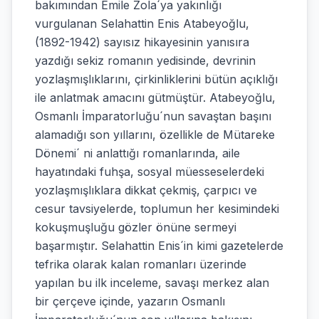
bakımından Emile Zola´ya yakınlığı
vurgulanan Selahattin Enis Atabeyoğlu,
(1892-1942) sayısız hikayesinin yanısıra
yazdığı sekiz romanın yedisinde, devrinin
yozlaşmışlıklarını, çirkinliklerini bütün açıklığı
ile anlatmak amacını gütmüştür. Atabeyoğlu,
Osmanlı İmparatorluğu´nun savaştan başını
alamadığı son yıllarını, özellikle de Mütareke
Dönemi´ ni anlattığı romanlarında, aile
hayatındaki fuhşa, sosyal müesseselerdeki
yozlaşmışlıklara dikkat çekmiş, çarpıcı ve
cesur tavsiyelerde, toplumun her kesimindeki
kokuşmuşluğu gözler önüne sermeyi
başarmıştır. Selahattin Enis´in kimi gazetelerde
tefrika olarak kalan romanları üzerinde
yapılan bu ilk inceleme, savaşı merkez alan
bir çerçeve içinde, yazarın Osmanlı