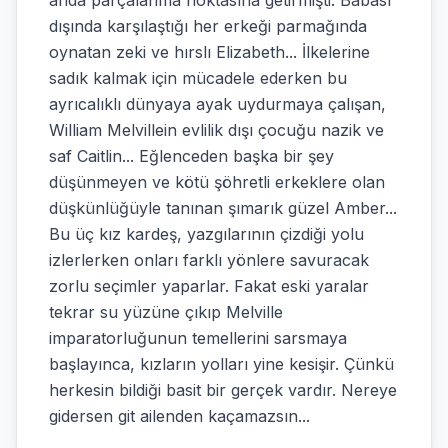
anda parçalanma noktasına getirmişti. Babası
dışında karşılaştığı her erkeği parmağında
oynatan zeki ve hırslı Elizabeth... İlkelerine
sadık kalmak için mücadele ederken bu
ayrıcalıklı dünyaya ayak uydurmaya çalışan,
William Melvillein evlilik dışı çocuğu nazik ve
saf Caitlin... Eğlenceden başka bir şey
düşünmeyen ve kötü şöhretli erkeklere olan
düşkünlüğüyle tanınan şımarık güzel Amber...
Bu üç kız kardeş, yazgılarının çizdiği yolu
izlerlerken onları farklı yönlere savuracak
zorlu seçimler yaparlar. Fakat eski yaralar
tekrar su yüzüne çıkıp Melville
imparatorluğunun temellerini sarsmaya
başlayınca, kızların yolları yine kesişir. Çünkü
herkesin bildiği basit bir gerçek vardır. Nereye
gidersen git ailenden kaçamazsın...