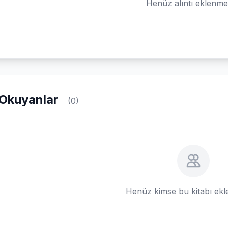
Henüz alıntı eklenm
Okuyanlar
(0)
Henüz kimse bu kitabı ek