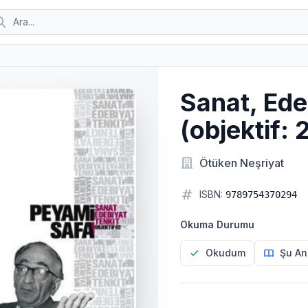
Sanat, Ede
(objektif: 
Ötüken Neşriyat
ISBN:
9789754370294
Okuma Durumu
Okudum
Şu An