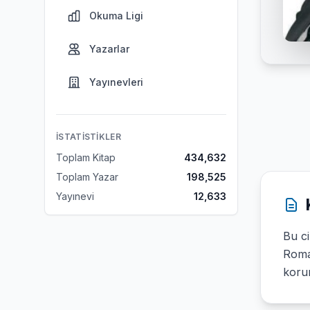
Okuma Ligi
Yazarlar
Yayınevleri
İSTATISTIKLER
Toplam Kitap
434,632
Toplam Yazar
198,525
Yayınevi
12,633
Bu ci
Roman
korum