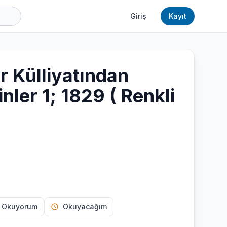
Giriş
Kayıt
r Külliyatından
nler 1; 1829 ( Renkli
 Okuyorum
Okuyacağım