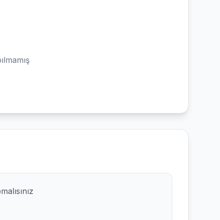
ılmamış
pmalısınız