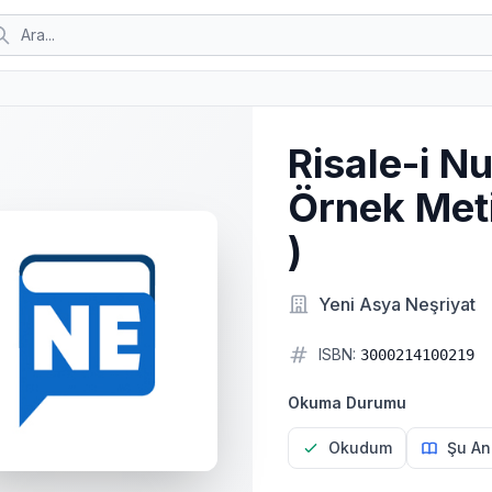
Risale-i Nu
Örnek Meti
)
Yeni Asya Neşriyat
ISBN:
3000214100219
Okuma Durumu
Okudum
Şu An