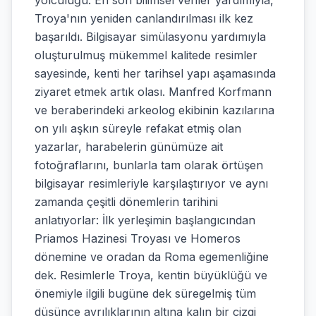
yolculuğu. En son bilimsel veriler yardımıyla,
Troya'nın yeniden canlandırılması ilk kez
başarıldı. Bilgisayar simülasyonu yardımıyla
oluşturulmuş mükemmel kalitede resimler
sayesinde, kenti her tarihsel yapı aşamasında
ziyaret etmek artık olası. Manfred Korfmann
ve beraberindeki arkeolog ekibinin kazılarına
on yılı aşkın süreyle refakat etmiş olan
yazarlar, harabelerin günümüze ait
fotoğraflarını, bunlarla tam olarak örtüşen
bilgisayar resimleriyle karşılaştırıyor ve aynı
zamanda çeşitli dönemlerin tarihini
anlatıyorlar: İlk yerleşimin başlangıcından
Priamos Hazinesi Troyası ve Homeros
dönemine ve oradan da Roma egemenliğine
dek. Resimlerle Troya, kentin büyüklüğü ve
önemiyle ilgili bugüne dek süregelmiş tüm
düşünce ayrılıklarının altına kalın bir çizgi