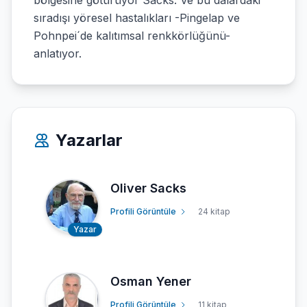
bölgesine götürüyor Sacks. Ve bu dalardaki
sıradışı yöresel hastalıkları -Pingelap ve
Pohnpei´de kalıtımsal renkkörlüğünü-
anlatıyor.
Yazarlar
Oliver Sacks
Profili Görüntüle
24 kitap
Yazar
Osman Yener
Profili Görüntüle
11 kitap