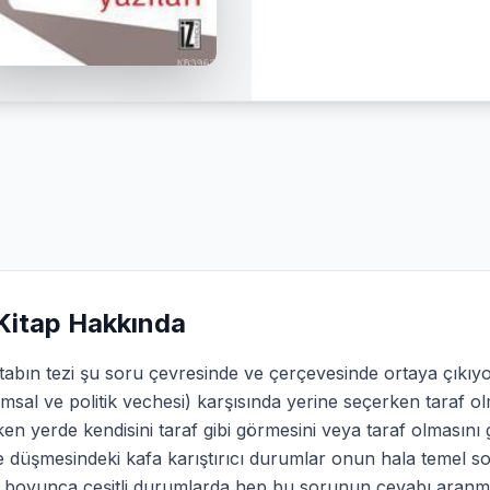
Kitap Hakkında
itabın tezi şu soru çevresinde ve çerçevesinde ortaya çık
msal ve politik vechesi) karşısında yerine seçerken taraf ol
en yerde kendisini taraf gibi görmesini veya taraf olmasın
e düşmesindeki kafa karıştırıcı durumlar onun hala temel s
 boyunca çeşitli durumlarda hep bu sorunun cevabı aranmay