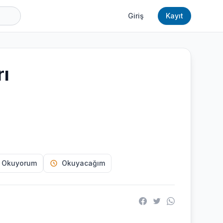
Giriş
Kayıt
rı
 Okuyorum
Okuyacağım