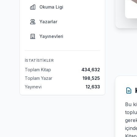
Okuma Ligi
Yazarlar
Yayınevleri
İSTATISTIKLER
Toplam Kitap
434,632
Toplam Yazar
198,525
Yayınevi
12,633
Bu k
toplu
gerek
içind
Kitap