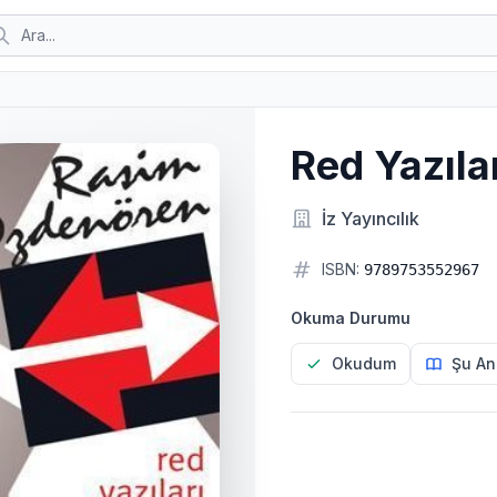
Red Yazıla
İz Yayıncılık
ISBN:
9789753552967
Okuma Durumu
Okudum
Şu An