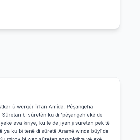
tkar û wergêr Îrfan Amîda, Pêşangeha
 Sûretan bi sûretên ku di 'pêşangeh'ekê de
ekê ava kiriye, ku tê de jiyan ji sûretan pêk tê
mê ya ku bi tenê di sûretê Aramê winda bûyî de
. Ku mirov bi wan sûretan sosyolojiya vê axê,