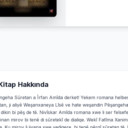
Kitap Hakkında
ngeha Sûretan a Îrfan Amîda derket! Yekem romana helbes
tan, ji aliyê Weşanxaneya Lîsê ve hate weşandin Pêşangeha
dikin bi pêş de tê. Nivîskar Amîda romana xwe li ser felsefey
inan mirov bi tenê di sûretekî de dialiqe. Wekî Fatîma Xani
ye. Ku mirov li jiyana xwe vedigere, bi tenê pêrgî sûretan tê