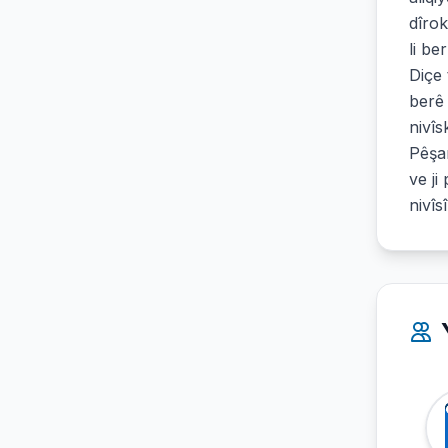
dîrok
li be
Diçe 
berê 
nivîs
Pêşa
ve ji
nivî