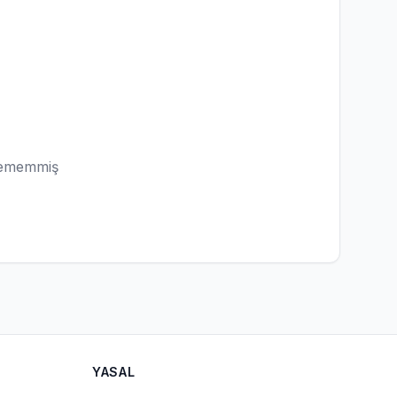
lememmiş
YASAL