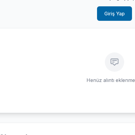
Giriş Yap
Henüz alıntı eklenm