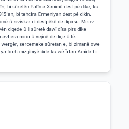
în, bi sûretên Fatîma Xanimê dest pê dike, ku
1915'an, bi tehcîra Ermeniyan dest pê dikin.
nimê û nivîskar di destpêkê de dipirse: Mirov
n diqede û li sûretê dawî dîsa pirs dike
navbera mirin û vejînê de diçe û tê.
wergêr, sercemeke sûretan e, bi zimanê xwe
ya fireh mizgîniyê dide ku wê Îrfan Amîda bi