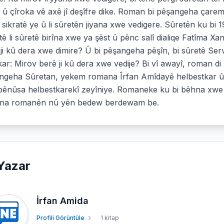
 û çîroka vê axê jî deşîfre dike. Roman bi pêşangeha çarem
r sikratê ye û li sûretên jiyana xwe vedigere. Sûretên ku bi 
tê li sûretê birîna xwe ya şêst û pênc salî dialiqe Fatîma Xa
ji kû dera xwe dimire? Û bi pêşangeha pêşîn, bi sûretê Servê
kar: Mirov berê ji kû dera xwe vedije? Bi vî awayî, roman di 
ngeha Sûretan, yekem romana Îrfan Amîdayê helbestkar û 
 pênûsa helbestkarekî zeyîniye. Romaneke ku bi bêhna xwe 
sîna romanên nû yên bedew berdewam be.
Yazar
İrfan Amida
Profili Görüntüle
1 kitap