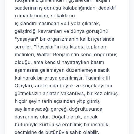
(döşeme biçimlerinden, giysilerden, akşam
saatlerinin iş dönüşü kalabalığından, dedektif
romanlarından, sokakların
ışıklandırılmasından vb.) yola çıkarak,
geliştirdiği kavramları ve dünya görüşünü
"yaşayan" bir organizmanın kalıbı içerisinde
sergiler. "Pasajlar"ın bu kitapta toplanan
metinleri, Walter Benjamin'in kendi öngörmüş
olduğu, ama kendisi hayattayken basım
aşamasına gelemeyen düzenlemeye sadık
kalınarak bir araya getirilmiştir. Tadımlık III
Olayları, aralarında büyük ve küçük ayrımı
gütmeksizin anlatan vakanüvis, bir kez olmuş
hiçbir şeyin tarih açısından yitip gitmiş
sayılamayacağı gerçeği doğrultusunda
davranmış olur. Doğal olarak, ancak
bütünüyle kurtuluşa erebilmiş bir insanlık
geçmişine de bütünüyle sahip olabilir.