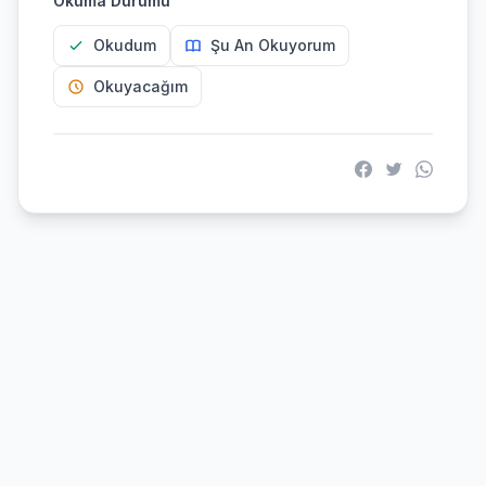
Okuma Durumu
Okudum
Şu An Okuyorum
Okuyacağım