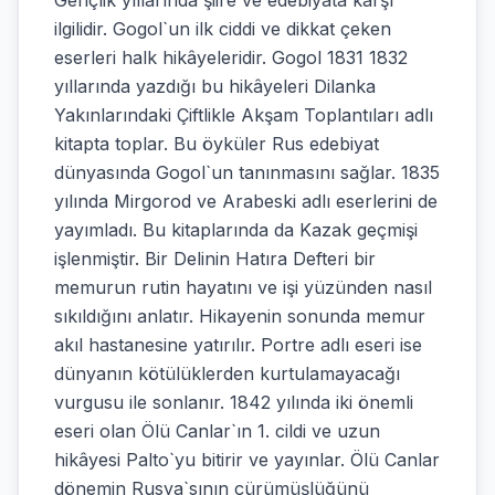
Gençlik yıllarında şiire ve edebiyata karşı
ilgilidir. Gogol`un ilk ciddi ve dikkat çeken
eserleri halk hikâyeleridir. Gogol 1831 1832
yıllarında yazdığı bu hikâyeleri Dilanka
Yakınlarındaki Çiftlikle Akşam Toplantıları adlı
kitapta toplar. Bu öyküler Rus edebiyat
dünyasında Gogol`un tanınmasını sağlar. 1835
yılında Mirgorod ve Arabeski adlı eserlerini de
yayımladı. Bu kitaplarında da Kazak geçmişi
işlenmiştir. Bir Delinin Hatıra Defteri bir
memurun rutin hayatını ve işi yüzünden nasıl
sıkıldığını anlatır. Hikayenin sonunda memur
akıl hastanesine yatırılır. Portre adlı eseri ise
dünyanın kötülüklerden kurtulamayacağı
vurgusu ile sonlanır. 1842 yılında iki önemli
eseri olan Ölü Canlar`ın 1. cildi ve uzun
hikâyesi Palto`yu bitirir ve yayınlar. Ölü Canlar
dönemin Rusya`sının çürümüşlüğünü