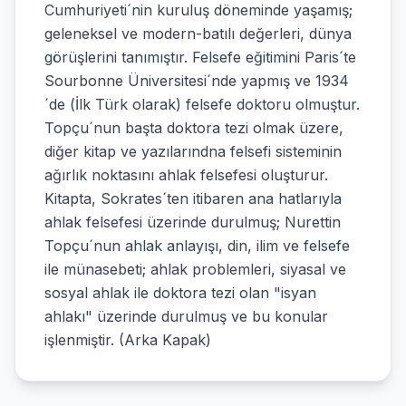
Cumhuriyeti´nin kuruluş döneminde yaşamış;
geleneksel ve modern-batılı değerleri, dünya
görüşlerini tanımıştır. Felsefe eğitimini Paris´te
Sourbonne Üniversitesi´nde yapmış ve 1934
´de (İlk Türk olarak) felsefe doktoru olmuştur.
Topçu´nun başta doktora tezi olmak üzere,
diğer kitap ve yazılarındna felsefi sisteminin
ağırlık noktasını ahlak felsefesi oluşturur.
Kitapta, Sokrates´ten itibaren ana hatlarıyla
ahlak felsefesi üzerinde durulmuş; Nurettin
Topçu´nun ahlak anlayışı, din, ilim ve felsefe
ile münasebeti; ahlak problemleri, siyasal ve
sosyal ahlak ile doktora tezi olan "isyan
ahlakı" üzerinde durulmuş ve bu konular
işlenmiştir. (Arka Kapak)