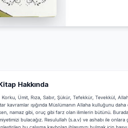
Kitap Hakkında
, Korku, Ümit, Rıza, Sabır, Şükür, Tefekkür, Tevekkül, Alla
ar kavramlar ışığında Müslümanın Allaha kulluğunu daha da
en, namaz gibi, oruç gibi farz olan ilimlerin bütünü. Burad
iyetimizi bulacağız. Resulullah (s.a.v) ve ashabı ile onlara g
nleştirilen bu çalışma kaybolan ihlasımızı bulmak için başv