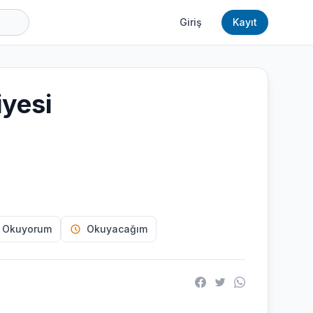
Giriş
Kayıt
iyesi
 Okuyorum
Okuyacağım