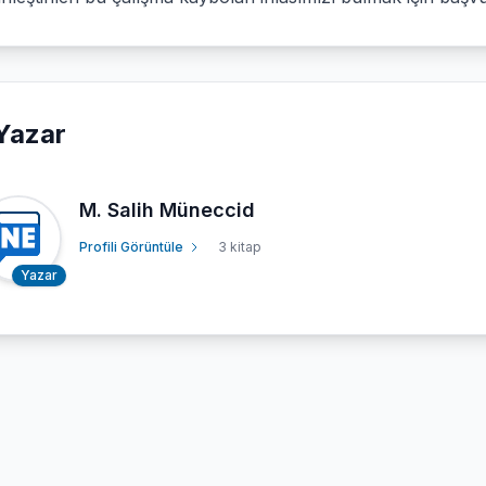
Yazar
M. Salih Müneccid
Profili Görüntüle
3 kitap
Yazar