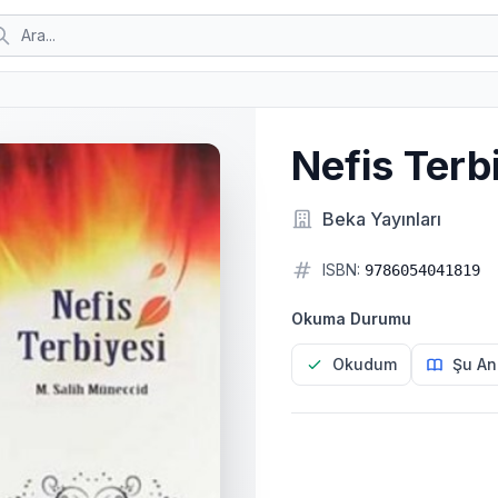
Nefis Terb
Beka Yayınları
ISBN:
9786054041819
Okuma Durumu
Okudum
Şu An