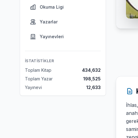
Okuma Ligi
Yazarlar
Yayınevleri
İSTATISTIKLER
Toplam Kitap
434,632
Toplam Yazar
198,525
Yayınevi
12,633
İhlas
anaht
gerek
samim
zengi