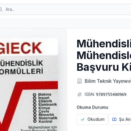
Mühendisli
Mühendisle
Başvuru Ki
Bilim Teknik Yayınev
ISBN:
9789755400969
Okuma Durumu
Okudum
Şu An