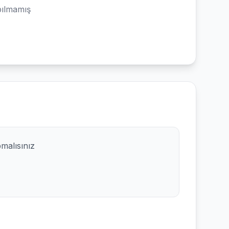
ılmamış
pmalısınız