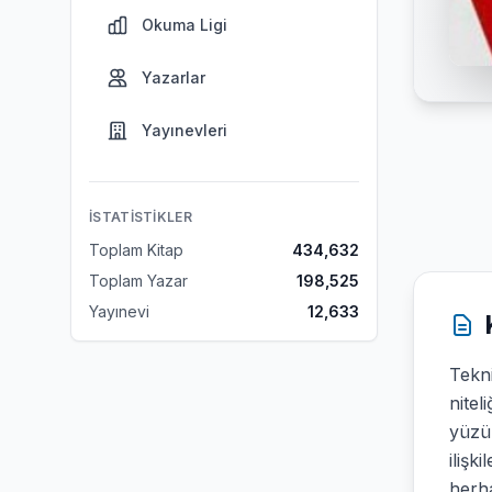
Okuma Ligi
Yazarlar
Yayınevleri
İSTATISTIKLER
Toplam Kitap
434,632
Toplam Yazar
198,525
Yayınevi
12,633
Tekni
nitel
yüzü 
ilişk
herha