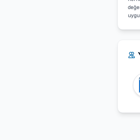
değer
uygul