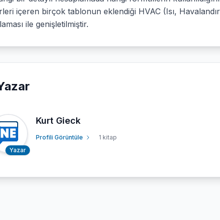
leri içeren birçok tablonun eklendiği HVAC (Isı, Havalandır
aması ile genişletilmiştir.
Yazar
Kurt Gieck
Profili Görüntüle
1 kitap
Yazar