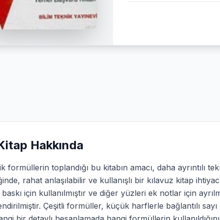
Kitap Hakkında
k formüllerin toplandığı bu kitabın amacı, daha ayrıntılı te
iğinde, rahat anlaşılabilir ve kullanışlı bir kılavuz kitap ihtiy
baskı için kullanılmıştır ve diğer yüzleri ek notlar için ayrı
ilendirilmiştir. Çeşitli formüller, küçük harflerle bağlantılı sayı
ngi bir detaylı hesaplamada hangi formüllerin kullanıldığının 