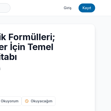
Giriş
Kayıt
k Formülleri;
r İçin Temel
tabı
i
 Okuyorum
Okuyacağım