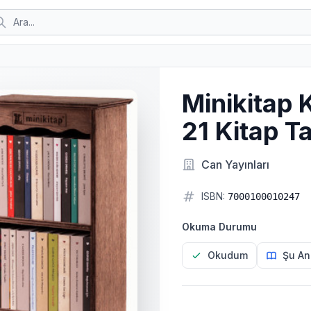
Minikitap 
21 Kitap T
Can Yayınları
ISBN:
7000100010247
Okuma Durumu
Okudum
Şu An