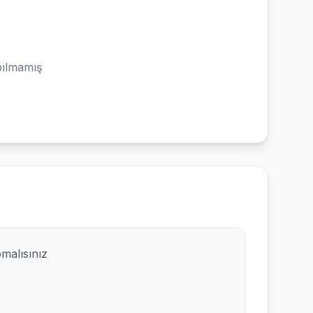
ılmamış
pmalısınız