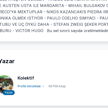
E AUSTEN USTA ILE MARGARITA - MIHAIL BULGAKOV 
RECO'YA MEKTUPLAR - NIKOS KAZANCAKIS PIEDRA IR
NIKA ÖLMEK ISTIYOR - PAULO COELHO SIMYACI - PA
TUBU VE ÜÇ ÖYKÜ DAHA - STEFAN ZWEIG ŞEKER POR
URU - VICTOR HUGO Bu set sınırlı sayıda üretilmekted
Yazar
Kolektif
Profili Görüntüle
66768 kitap
Yazar