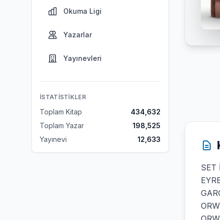
Okuma Ligi
Yazarlar
Yayınevleri
İSTATISTIKLER
Toplam Kitap
434,632
Toplam Yazar
198,525
Yayınevi
12,633
SET 
EYRE
GARC
ORW
ORW