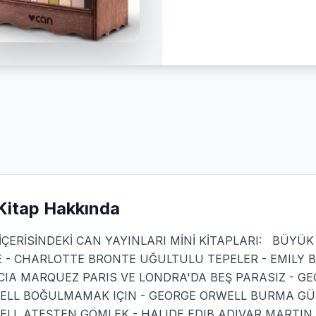
Kitap Hakkında
İÇERİSİNDEKİ CAN YAYINLARI MİNİ KİTAPLARI: BÜY
 - CHARLOTTE BRONTE UĞULTULU TEPELER - EMILY BR
IA MARQUEZ PARIS VE LONDRA'DA BEŞ PARASIZ - GE
ELL BOĞULMAMAK IÇIN - GEORGE ORWELL BURMA GÜN
ELL ATEŞTEN GÖMLEK - HALIDE EDIB ADIVAR MARTIN