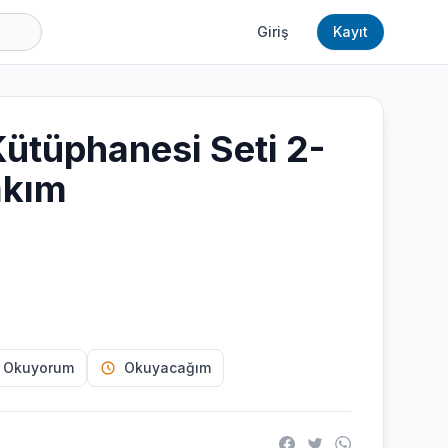
Giriş
Kayıt
Kütüphanesi Seti 2-
akım
 Okuyorum
Okuyacağım