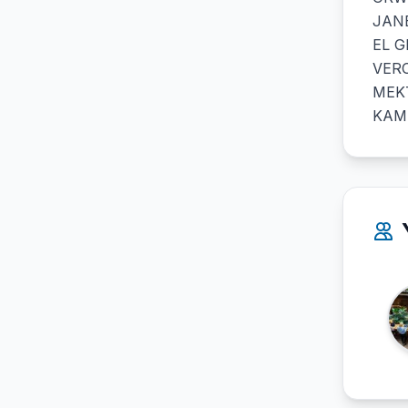
JAN
EL G
VERO
MEK
KAMB