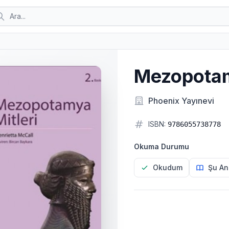
Mezopotam
Phoenix Yayınevi
ISBN:
9786055738778
Okuma Durumu
Okudum
Şu An