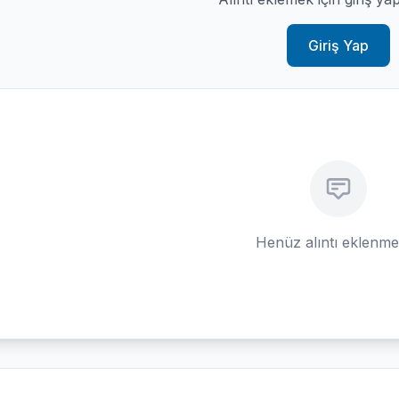
Giriş Yap
Henüz alıntı eklenm