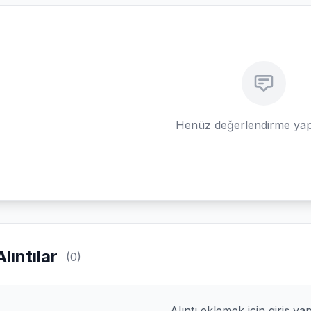
Henüz değerlendirme yap
Alıntılar
(0)
Alıntı eklemek için giriş ya