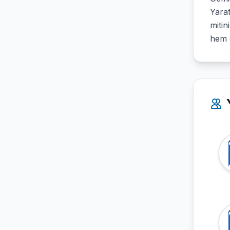
Yarat
mitin
hem d