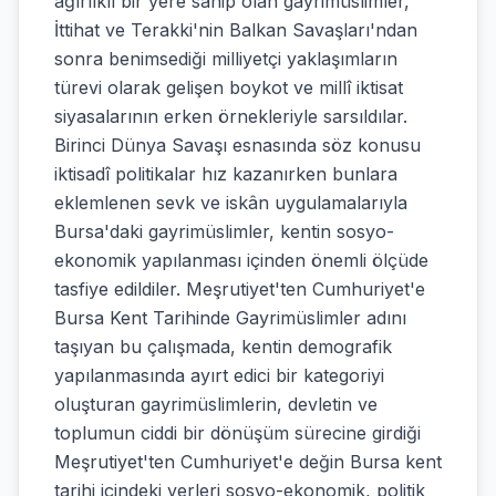
ağırlıklı bir yere sahip olan gayrimüslimler,
İttihat ve Terakki'nin Balkan Savaşları'ndan
sonra benimsediği milliyetçi yaklaşımların
türevi olarak gelişen boykot ve millî iktisat
siyasalarının erken örnekleriyle sarsıldılar.
Birinci Dünya Savaşı esnasında söz konusu
iktisadî politikalar hız kazanırken bunlara
eklemlenen sevk ve iskân uygulamalarıyla
Bursa'daki gayrimüslimler, kentin sosyo-
ekonomik yapılanması içinden önemli ölçüde
tasfiye edildiler. Meşrutiyet'ten Cumhuriyet'e
Bursa Kent Tarihinde Gayrimüslimler adını
taşıyan bu çalışmada, kentin demografik
yapılanmasında ayırt edici bir kategoriyi
oluşturan gayrimüslimlerin, devletin ve
toplumun ciddi bir dönüşüm sürecine girdiği
Meşrutiyet'ten Cumhuriyet'e değin Bursa kent
tarihi içindeki yerleri sosyo-ekonomik, politik