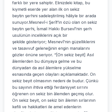
farklı bir yere sahiptir. Elinizdeki kitap, bu
kıymetli eserde yer alan ilk on sekiz
beytin şerhini sadeleştirilmiş hâliyle bir arada
sunuyor.Mesnevî-i Şerîf’in özü olan on sekiz
beytin şerhi, İsmail Hakkı Bursevî’nin şerh
usulünün inceliklerini açık bir
şekilde gösteriyor; Mesnevî’nin güzelliklerini
ve tasavvuf geleneğinin engin manalarını
gözler önüne seriyor. “[On sekiz beyit] Asıl
âlemlerden bu dünyaya gelme ve bu
dünyadan da asıl âlemlere yükselme
esnasında geçen olayları açıklamaktadır. On
sekiz beyit olmasının nedeni de budur. Çünkü
bu sayının ihtiva ettiği ferdaniyyet sırrını
öğrenen on sekiz bin âlemden geçmiş olur.
On sekiz beyit, on sekiz bin âlemin sırlarının
kefili ve hakikatleri ile amel edenlerin