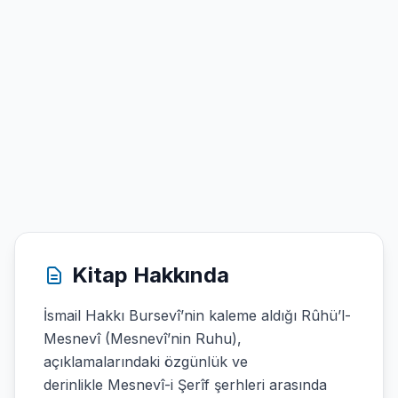
Kitap Hakkında
İsmail Hakkı Bursevî’nin kaleme aldığı Rûhü’l-
Mesnevî (Mesnevî’nin Ruhu),
açıklamalarındaki özgünlük ve
derinlikle Mesnevî-i Şerîf şerhleri arasında