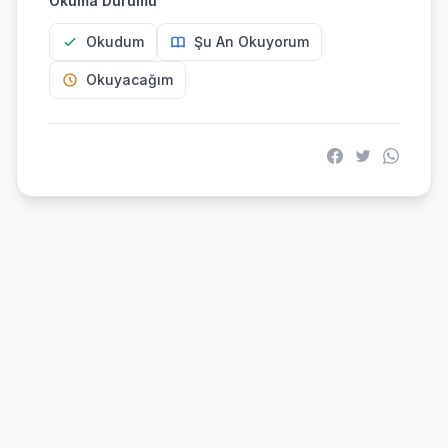
Okuma Durumu
Okudum
Şu An Okuyorum
Okuyacağım