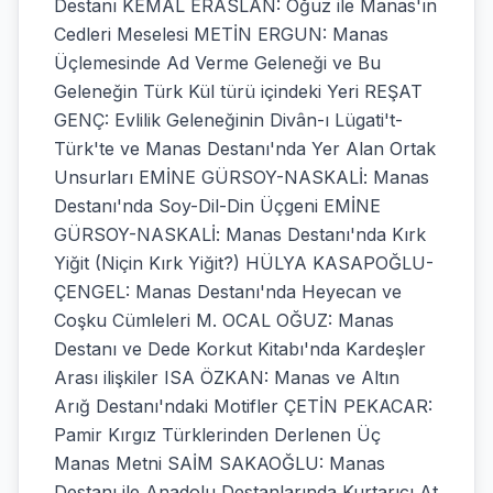
Destanı KEMAL ERASLAN: Oğuz ile Manas'ın
Cedleri Meselesi METİN ERGUN: Manas
Üçlemesinde Ad Verme Geleneği ve Bu
Geleneğin Türk Kül türü içindeki Yeri REŞAT
GENÇ: Evlilik Geleneğinin Divân-ı Lügati't-
Türk'te ve Manas Destanı'nda Yer Alan Ortak
Unsurları EMİNE GÜRSOY-NASKALİ: Manas
Destanı'nda Soy-Dil-Din Üçgeni EMİNE
GÜRSOY-NASKALİ: Manas Destanı'nda Kırk
Yiğit (Niçin Kırk Yiğit?) HÜLYA KASAPOĞLU-
ÇENGEL: Manas Destanı'nda Heyecan ve
Coşku Cümleleri M. OCAL OĞUZ: Manas
Destanı ve Dede Korkut Kitabı'nda Kardeşler
Arası ilişkiler ISA ÖZKAN: Manas ve Altın
Arığ Destanı'ndaki Motifler ÇETİN PEKACAR:
Pamir Kırgız Türklerinden Derlenen Üç
Manas Metni SAİM SAKAOĞLU: Manas
Destanı ile Anadolu Destanlarında Kurtarıcı At