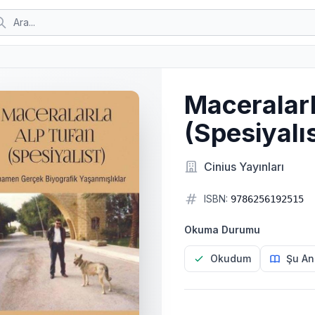
Maceralarl
(Spesiyalıs
Cinius Yayınları
ISBN:
9786256192515
Okuma Durumu
Okudum
Şu An