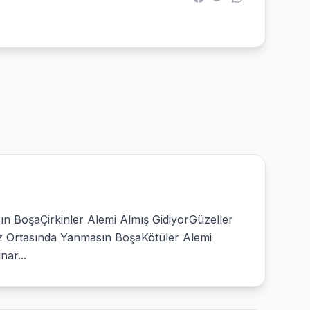
n BoşaÇirkinler Alemi Almış GidiyorGüzeller
z Ortasında Yanmasın BoşaKötüler Alemi
nar...