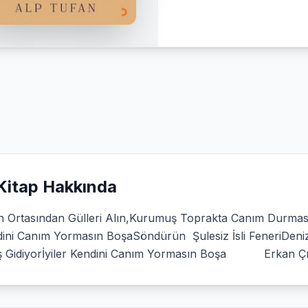
Kitap Hakkında
n Ortasından Gülleri Alın,Kurumuş Toprakta Canım Durması
ini Canım Yormasın BoşaSöndürün Şulesiz İsli FeneriDeni
ş Gidiyorİyiler Kendini Canım Yormasın Boşa Erkan Çı