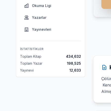
Okuma Ligi
Yazarlar
Yayınevleri
İSTATISTIKLER
Toplam Kitap
434,632
Toplam Yazar
198,525
Yayınevi
12,633
Çölü
Kend
Almı