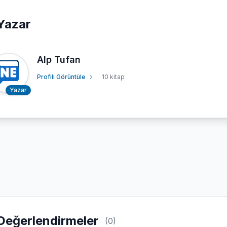
Yazar
Alp Tufan
Profili Görüntüle
10 kitap
Yazar
Değerlendirmeler
(0)