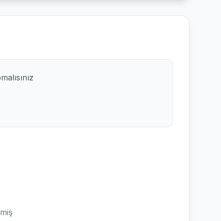
pmalısınız
emiş