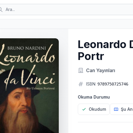
Leonardo D
Portr
Can Yayınları
ISBN:
9789750725746
Okuma Durumu
Okudum
Şu An