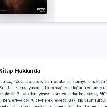
Kitap Hakkında
cesco, ' dedi Leonardo, 'seni bırakmak istemiyorum, keza 
 Ben her zaman yaşamın bir armağan olduğunu ve onun değe
emişimdir. Bu yüzden, yaşamı sonuna kadar hak etmeli, ölü
ı pencereye doğru çevirerek, ekledi: 'Bak, kış uzun sürdü,
sıyla bütün doğa yeniden canlanıyor. Yeniden doğuyor, görü