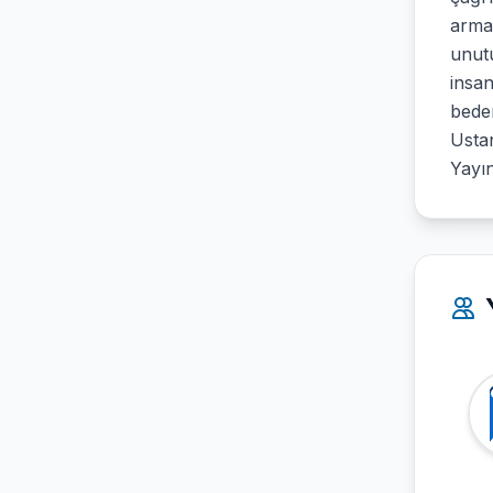
armağ
unutu
insan
beden
Ustan
Yayın