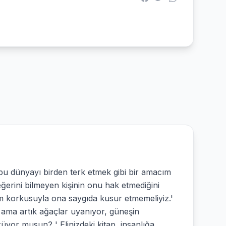
bu dünyayı birden terk etmek gibi bir amacım
rini bilmeyen kişinin onu hak etmediğini
m korkusuyla ona saygıda kusur etmemeliyiz.'
 ama artık ağaçlar uyanıyor, güneşin
yor musun? ' Elinizdeki kitap, insanlığa