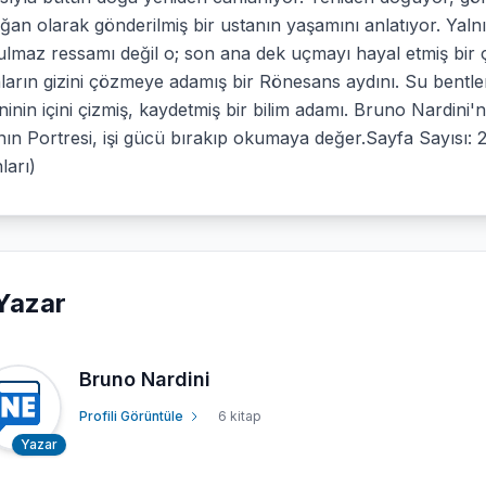
an olarak gönderilmiş bir ustanın yaşamını anlatıyor. Yal
lmaz ressamı değil o; son ana dek uçmayı hayal etmiş bir ç
ların gizini çözmeye adamış bir Rönesans aydını. Su bentler
inin içini çizmiş, kaydetmiş bir bilim adamı. Bruno Nardini'n
ın Portresi, işi gücü bırakıp okumaya değer.Sayfa Sayısı: 2
ları)
Yazar
Bruno Nardini
Profili Görüntüle
6 kitap
Yazar