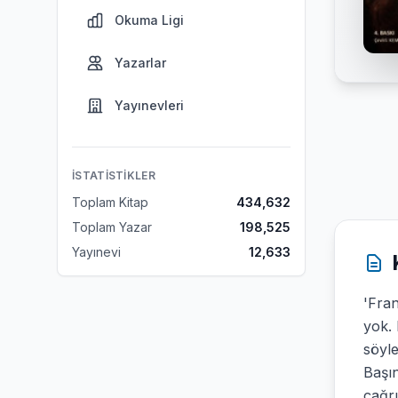
Okuma Ligi
Yazarlar
Yayınevleri
İSTATISTIKLER
Toplam Kitap
434,632
Toplam Yazar
198,525
Yayınevi
12,633
'Fran
yok.
söyl
Başın
çağrı