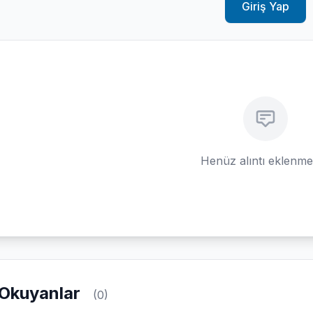
Giriş Yap
Henüz alıntı eklenm
Okuyanlar
(0)