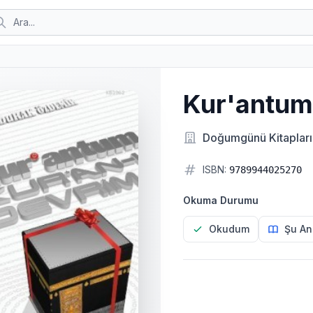
Kur'antum
Doğumgünü Kitapları
ISBN:
9789944025270
Okuma Durumu
Okudum
Şu An