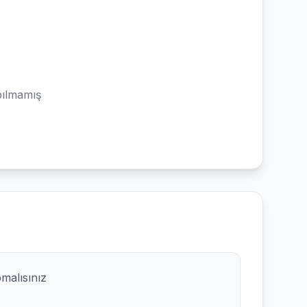
ılmamış
pmalısınız