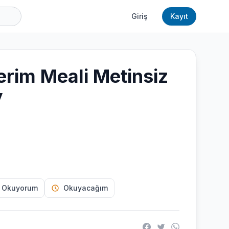
Giriş
Kayıt
erim Meali Metinsiz
y
 Okuyorum
Okuyacağım