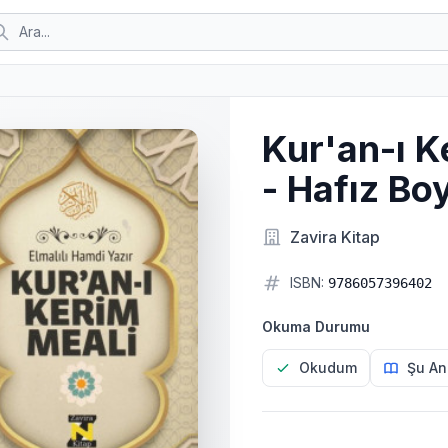
Kur'an-ı K
- Hafız Bo
Zavira Kitap
ISBN:
9786057396402
Okuma Durumu
Okudum
Şu An