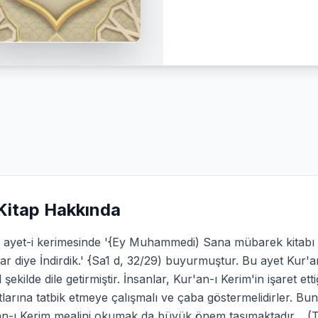
Kitap Hakkında
 ayet-i kerimesinde '{Ey Muhammedi) Sana mübarek kitabı a
lar diye İndirdik.' {Sa1 d, 32/29) buyurmuştur. Bu ayet Kur
 şekilde dile getirmiştir. İnsanlar, Kur'an-ı Kerim'in işaret ett
larına tatbik etmeye çalışmalı ve çaba göstermelidirler. Bunu
an-ı Kerim mealini okumak da büyük önem taşımaktadır. (T