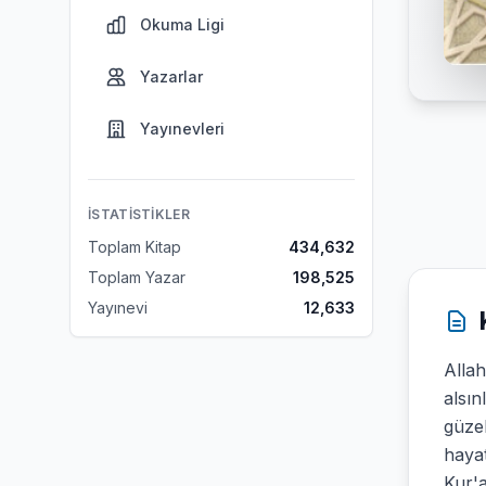
Okuma Ligi
Yazarlar
Yayınevleri
İSTATISTIKLER
Toplam Kitap
434,632
Toplam Yazar
198,525
Yayınevi
12,633
Allah
alsın
güzel
hayat
Kur'