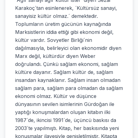
´Ağır sanayi ağır kültür ister´ diyen Sezai
Karakoç´tan esinlenerek, ´Kültürsüz sanayi,
sanayisiz kültür olmaz.´ demektedir.
Toplumların üretim gücünün kaynağında
Marksistlerin iddia ettiği gibi ekonomi değil,
kültür vardır. Sovyetler Birliği´nin
dağılmasıyla, belirleyici olan ekonomidir diyen
Marx değil, kültürdür diyen Weber
doğrulandı. Çünkü sağlam ekonomi, sağlam
kültüre dayanır. Sağlam kültür de, sağlam
insandan kaynaklanır. Sağlam insan olmadan
sağlam para, sağlam para olmadan da sağlam
ekonomi olmaz. Kültür ve düşünce
dünyasının sevilen isimlerinin Gürdoğan ile
yaptığı konuşmalardan oluşan kitabın ilki
1987´de, ikincisi 1991´de, üçüncü baskısı da
2003´te yapılmıştı. Kitap, her baskısında yeni
konuşmalar ilavesiyle genişletilmiştir. Kitapta