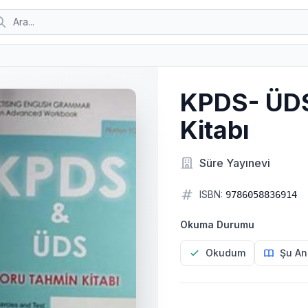
KPDS- ÜDS
Kitabı
Süre Yayınevi
ISBN:
9786058836914
Okuma Durumu
Okudum
Şu An