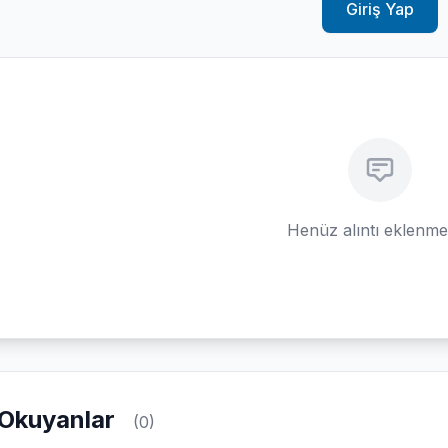
Giriş Yap
Henüz alıntı eklenm
Okuyanlar
(0)