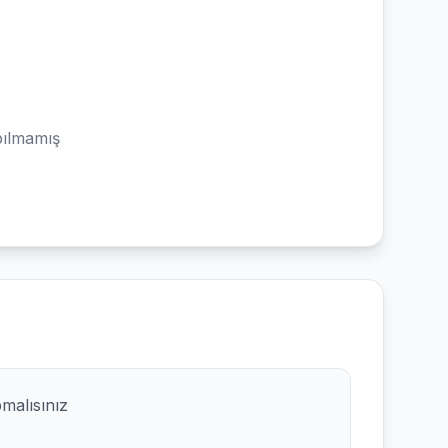
ılmamış
pmalısınız