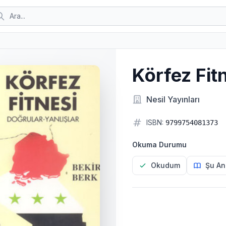
Körfez Fit
Nesil Yayınları
ISBN:
9799754081373
Okuma Durumu
Okudum
Şu An