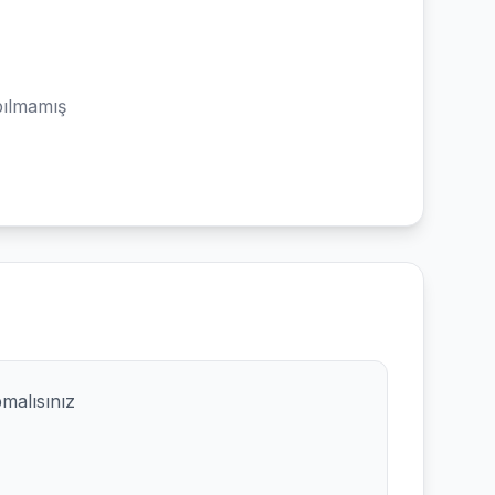
ılmamış
pmalısınız