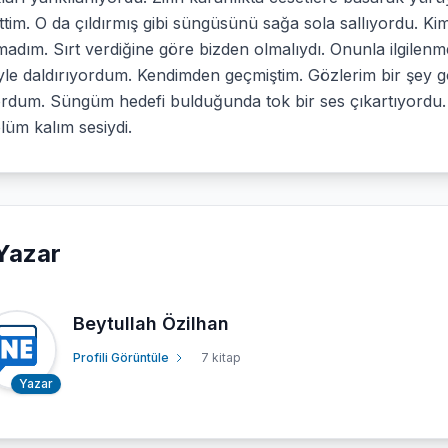
ttim. O da çıldırmış gibi süngüsünü sağa sola sallıyordu. Ki
madım. Sırt verdiğine göre bizden olmalıydı. Onunla ilgil
iyle daldırıyordum. Kendimden geçmiştim. Gözlerim bir şey
ordum. Süngüm hedefi bulduğunda tok bir ses çıkartıyordu
ölüm kalım sesiydi.
Yazar
Beytullah Özilhan
Profili Görüntüle
7 kitap
Yazar