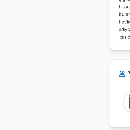
hisse
bula
havl
ediy
için 