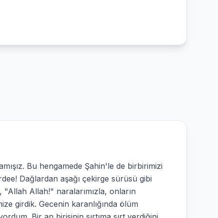
amışız. Bu hengamede Şahin'le de birbirimizi
dee! Dağlardan aşağı çekirge sürüsü gibi
m, "Allah Allah!" naralarımızla, onların
imize girdik. Gecenin karanlığında ölüm
ordum. Bir an birisinin sırtıma sırt verdiğini