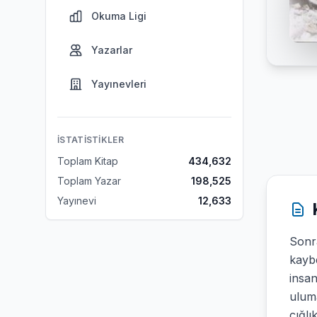
Okuma Ligi
Yazarlar
Yayınevleri
İSTATISTIKLER
Toplam Kitap
434,632
Toplam Yazar
198,525
Yayınevi
12,633
Sonra
kayb
insan
uluma
çığlı