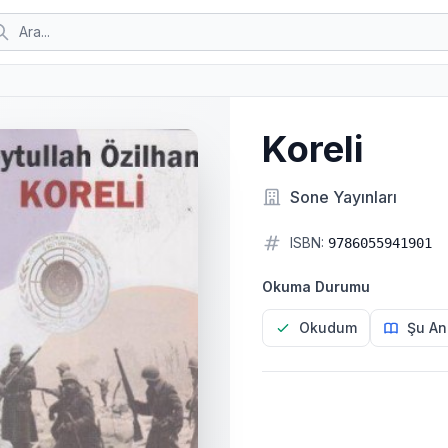
Koreli
Sone Yayınları
ISBN:
9786055941901
Okuma Durumu
Okudum
Şu An