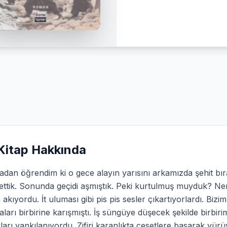
Kitap Hakkında
dan öğrendim ki o gece alayın yarısını arkamızda şehit bır
ettik. Sonunda geçidi aşmıştık. Peki kurtulmuş muyduk? Ner
 akıyordu. İt uluması gibi pis pis sesler çıkartıyorlardı. Bizi
ları birbirine karışmıştı. İş süngüye düşecek şekilde birbir
kları yankılanıyordu. Zifiri karanlıkta cesetlere basarak yürüy