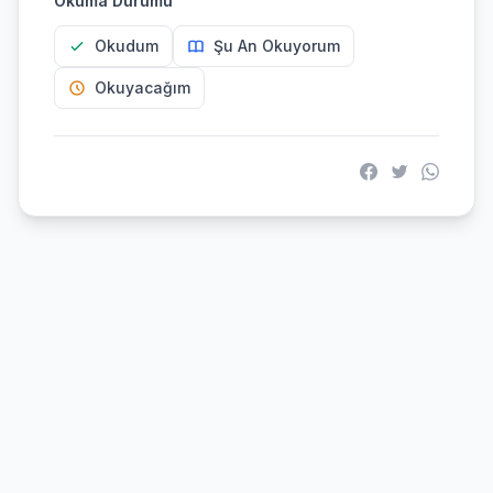
Okuma Durumu
Okudum
Şu An Okuyorum
Okuyacağım