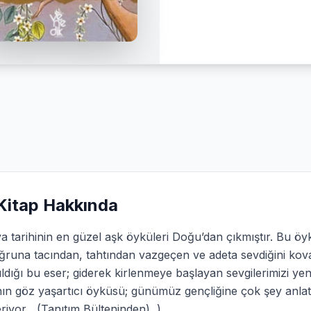
Kitap Hakkında
 tarihinin en güzel aşk öyküleri Doğu’dan çıkmıştır. Bu öykü
uğruna tacından, tahtından vazgeçen ve adeta sevdiğini k
ıldığı bu eser; giderek kirlenmeye başlayan sevgilerimizi y
nın göz yaşartıcı öyküsü; günümüz gençliğine çok şey anlatı
eriyor (Tanıtım Bülteninden) )