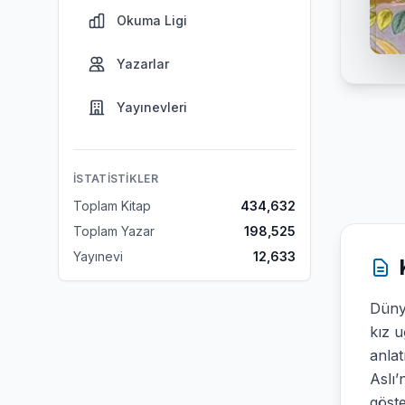
Okuma Ligi
Yazarlar
Yayınevleri
İSTATISTIKLER
Toplam Kitap
434,632
Toplam Yazar
198,525
Yayınevi
12,633
Dünya
kız 
anlat
Aslı’
göst