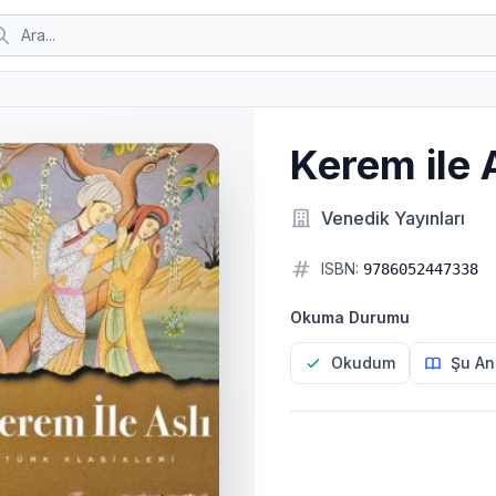
Kerem ile 
Venedik Yayınları
ISBN:
9786052447338
Okuma Durumu
Okudum
Şu An