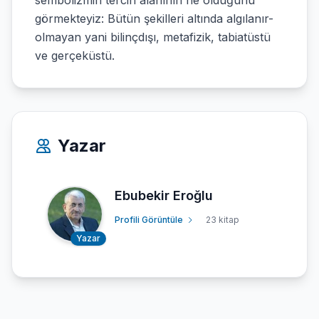
sembolizmin tercih alanının ne olduğunu
görmekteyiz: Bütün şekilleri altında algılanır-
olmayan yani bilinçdışı, metafizik, tabiatüstü
ve gerçeküstü.
Yazar
Ebubekir Eroğlu
Profili Görüntüle
23 kitap
Yazar