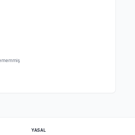
lememmiş
YASAL