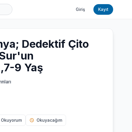
Giriş
Kayıt
ya; Dedektif Çito
-Sur'un
,7-9 Yaş
ınları
 Okuyorum
Okuyacağım