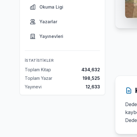
Okuma Ligi
Yazarlar
Yayınevleri
İSTATISTIKLER
Toplam Kitap
434,632
Toplam Yazar
198,525
Yayınevi
12,633
Dede
kaybo
Dedek