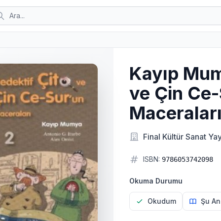
Kayıp Mum
ve Çin Ce
Maceraları
Final Kültür Sanat Yay
ISBN:
9786053742098
Okuma Durumu
Okudum
Şu An