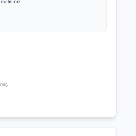
pmalısınız
emiş