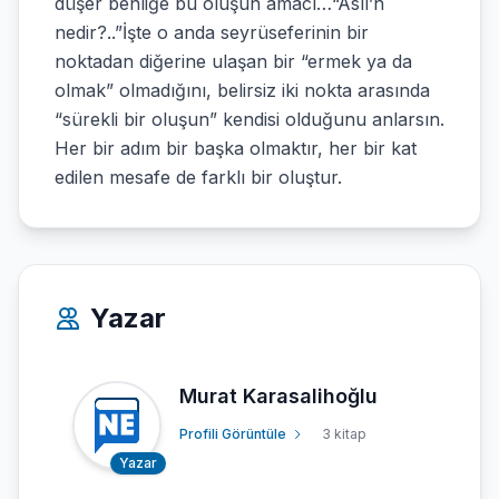
düşer benliğe bu oluşun amacı…“Aslı’n
nedir?..”İşte o anda seyrüseferinin bir
noktadan di­ğerine ulaşan bir “ermek ya da
olmak” olma­dığını, belirsiz iki nokta arasında
“sürekli bir oluşun” kendisi olduğunu anlarsın.
Her bir adım bir başka olmaktır, her bir kat
edilen me­safe de farklı bir oluştur.
Yazar
Murat Karasalihoğlu
Profili Görüntüle
3 kitap
Yazar