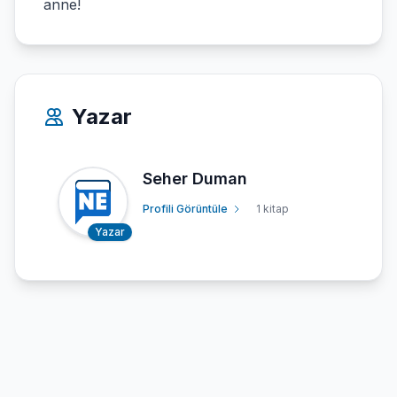
anne!
Yazar
Seher Duman
Profili Görüntüle
1 kitap
Yazar