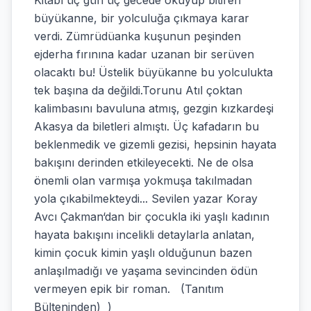
Kitabı üç gün üç gecede okuyup bitiren
büyükanne, bir yolculuğa çıkmaya karar
verdi. Zümrüdüanka kuşunun peşinden
ejderha fırınına kadar uzanan bir serüven
olacaktı bu! Üstelik büyükanne bu yolculukta
tek başına da değildi.Torunu Atıl çoktan
kalimbasını bavuluna atmış, gezgin kızkardeşi
Akasya da biletleri almıştı. Üç kafadarın bu
beklenmedik ve gizemli gezisi, hepsinin hayata
bakışını derinden etkileyecekti. Ne de olsa
önemli olan varmışa yokmuşa takılmadan
yola çıkabilmekteydi... Sevilen yazar Koray
Avcı Çakman‘dan bir çocukla iki yaşlı kadının
hayata bakışını incelikli detaylarla anlatan,
kimin çocuk kimin yaşlı olduğunun bazen
anlaşılmadığı ve yaşama sevincinden ödün
vermeyen epik bir roman. (Tanıtım
Bülteninden) )