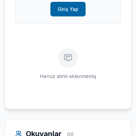
Giriş Yap
Henüz alıntı eklenmemiş
Okuyanlar
(0)