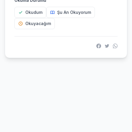
Okuma Durumu
Okudum
Şu An Okuyorum
Okuyacağım