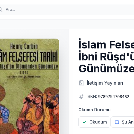
İslam Felse
İbni Rüşd
Günümüz
İletişim Yayınları
ISBN:
9789754708462
Okuma Durumu
Okudum
Şu An