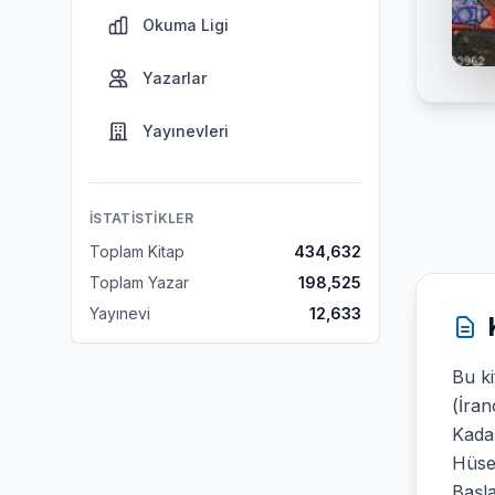
Okuma Ligi
Yazarlar
Yayınevleri
İSTATISTIKLER
Toplam Kitap
434,632
Toplam Yazar
198,525
Yayınevi
12,633
Bu ki
(İran
Kadar
Hüsey
Başla