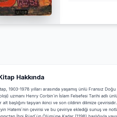
Kitap Hakkında
tap, 1903-1978 yılları arasında yaşamış ünlü Fransız Doğu b
oloji) uzmanı Henry Corbin´in İslam Felsefesi Tarihi adlı
 alt başlığını taşıyan ikinci ve son cildinin dilimize çevirisidir
in Hatemi´nin çevirisi ve bu çeviriye eklediği sunuş ve notl
ngıçtan İbni Rüşd´ün Ölümüne Kadar (1198) başlığıyla yayıml