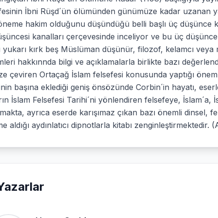
efesinin İbni Rüşd´ün ölümünden günümüze kadar uzanan yak
öneme hakim olduğunu düşündüğü belli başlı üç düşünce ka
üşüncesi kanalları çerçevesinde inceliyor ve bu üç düşünc
 yukarı kırk beş Müslüman düşünür, filozof, kelamcı veya m
mleri hakkınnda bilgi ve açıklamalarla birlikte bazı değerlend
ize çeviren Ortaçağ İslam felsefesi konusunda yaptığı öneml
inin başına eklediği geniş önsözünde Corbin´in hayatı, eserler
ın İslam Felsefesi Tarihi´ni yönlendiren felsefeye, İslam´a, İsl
şmakta, ayrıca eserde karışımaz çıkan bazı önemli dinsel, fe
e aldığı aydınlatıcı dipnotlarla kitabı zenginleştirmektedir.
Yazarlar