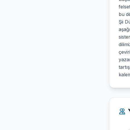
fels
bu d
Şii D
aşağı
siste
dilim
çevir
yazar
tartı
kalem