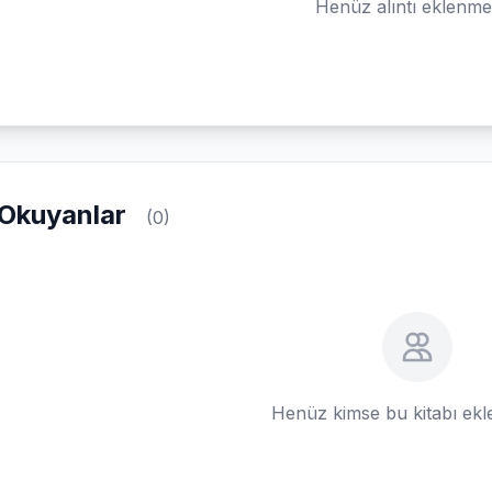
Henüz alıntı eklenm
Okuyanlar
(0)
Henüz kimse bu kitabı ek