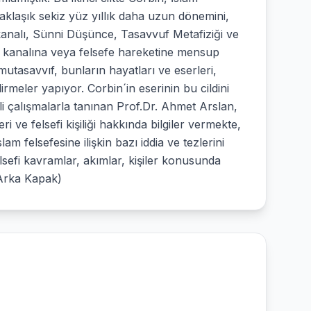
laşık sekiz yüz yıllık daha uzun dönemini,
nalı, Sünni Düşünce, Tasavvuf Metafiziği ve
e kanalına veya felsefe hareketine mensup
utasavvıf, bunların hayatları ve eserleri,
irmeler yapıyor. Corbin´in eserinin bu cildini
i çalışmalarla tanınan Prof.Dr. Ahmet Arslan,
i ve felsefi kişiliği hakkında bilgiler vermekte,
am felsefesine ilişkin bazı iddia ve tezlerini
lsefi kavramlar, akımlar, kişiler konusunda
 (Arka Kapak)