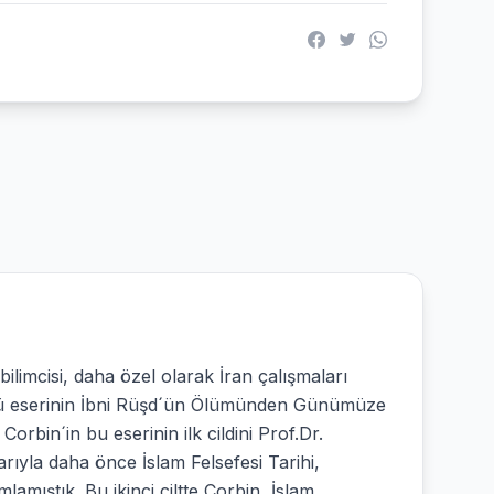
ilimcisi, daha özel olarak İran çalışmaları
 ünlü eserinin İbni Rüşd´ün Ölümünden Günümüze
. Corbin´in bu eserinin ilk cildini Prof.Dr.
arıyla daha önce İslam Felsefesi Tarihi,
amıştık. Bu ikinci ciltte Corbin, İslam