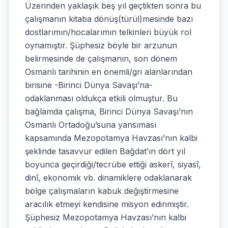
Üzerinden yaklaşık beş yıl geçtikten sonra bu
çalışmanın kitaba dönüş(türül)mesinde bazı
dostlarımın/hocalarımın telkinleri büyük rol
oynamıştır. Şüphesiz böyle bir arzunun
belirmesinde de çalışmanın, son dönem
Osmanlı tarihinin en önemli/gri alanlarından
birisine -Birinci Dünya Savaşı’na-
odaklanması oldukça etkili olmuştur. Bu
bağlamda çalışma, Birinci Dünya Savaşı’nın
Osmanlı Ortadoğu’suna yansıması
kapsamında Mezopotamya Havzası’nın kalbi
şeklinde tasavvur edilen Bağdat’ın dört yıl
boyunca geçirdiği/tecrübe ettiği askerî, siyasî,
dinî, ekonomik vb. dinamiklere odaklanarak
bölge çalışmaların kabuk değiştirmesine
aracılık etmeyi kendisine misyon edinmiştir.
Şüphesiz Mezopotamya Havzası’nın kalbi