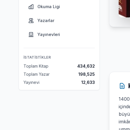
Okuma Ligi
Yazarlar
Yayınevleri
İSTATISTIKLER
Toplam Kitap
434,632
Toplam Yazar
198,525
Yayınevi
12,633
1400'
içind
büyük
imkân
ummad