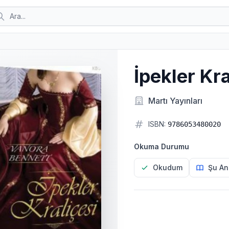
İpekler Kra
Martı Yayınları
ISBN:
9786053480020
Okuma Durumu
Okudum
Şu An