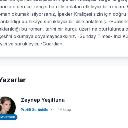
ını son derece zengin bir dille anlatan etkileyici bir roman
oman okumak istiyorsanız, İpekler Kraliçesi sizin için doğru b
nlandığı bu hikâye sürükleyici bir dille anlatılmış. -Publis
 aktarıldığı bu roman, tarihi bir kurgu üzeri-ne oturtulunca
çesi'ni okumaya doyamayacaksınız. -Sunday Times- İnci Küpe
eyici ve sürükleyici. -Guardian-
Yazarlar
Zeynep Yeşiltuna
Profili Görüntüle
44 kitap
Çevirmen