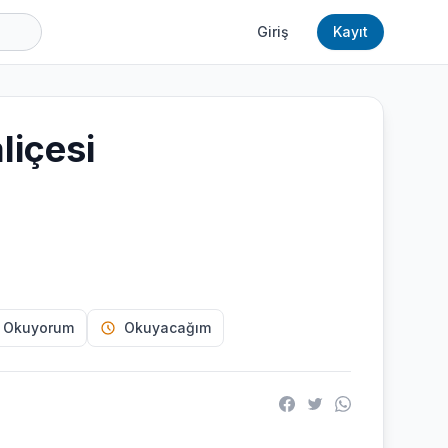
Giriş
Kayıt
liçesi
 Okuyorum
Okuyacağım