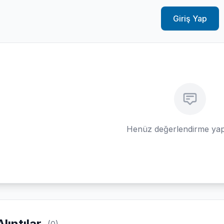
Giriş Yap
Henüz değerlendirme yap
Alıntılar
(0)