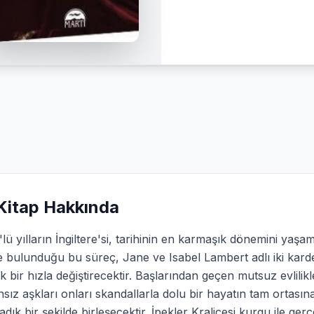
Kitap Hakkında
lü yılların İngiltere'si, tarihinin en karmaşık dönemini yaşa
e bulunduğu bu süreç, Jane ve Isabel Lambert adlı iki kard
 bir hızla değiştirecektir. Başlarından geçen mutsuz evlili
sız aşkları onları skandallarla dolu bir hayatın tam ortasına
ık bir şekilde birleşecektir. İpekler Kraliçesi kurgu ile gerçeğ