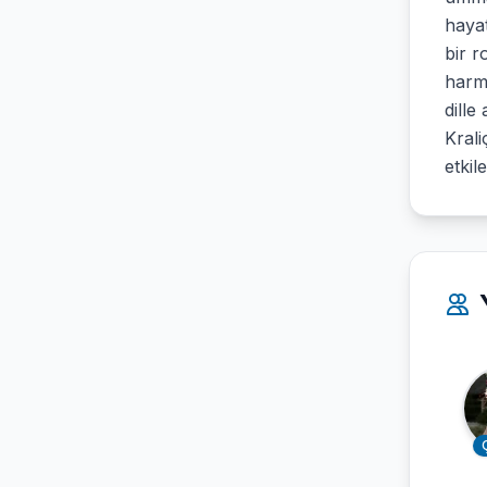
hayat
bir r
harma
dille
Krali
etkil