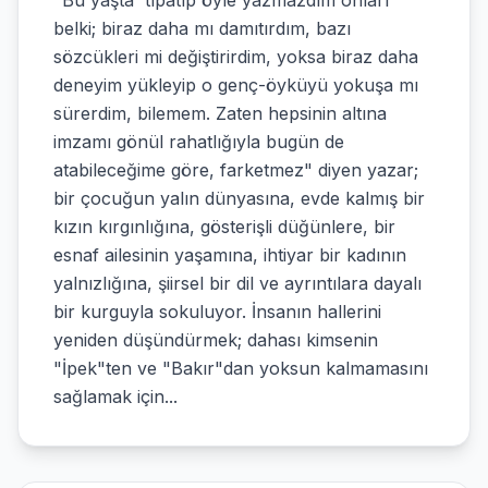
"Bu yaşta´ tıpatıp öyle yazmazdım onları
belki; biraz daha mı damıtırdım, bazı
sözcükleri mi değiştirirdim, yoksa biraz daha
deneyim yükleyip o genç-öyküyü yokuşa mı
sürerdim, bilemem. Zaten hepsinin altına
imzamı gönül rahatlığıyla bugün de
atabileceğime göre, farketmez" diyen yazar;
bir çocuğun yalın dünyasına, evde kalmış bir
kızın kırgınlığına, gösterişli düğünlere, bir
esnaf ailesinin yaşamına, ihtiyar bir kadının
yalnızlığına, şiirsel bir dil ve ayrıntılara dayalı
bir kurguyla sokuluyor. İnsanın hallerini
yeniden düşündürmek; dahası kimsenin
"İpek"ten ve "Bakır"dan yoksun kalmamasını
sağlamak için...