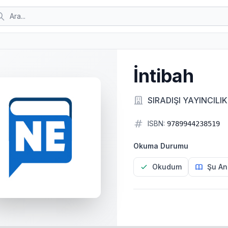
İntibah
SIRADIŞI YAYINCILIK
ISBN:
9789944238519
Okuma Durumu
Okudum
Şu An