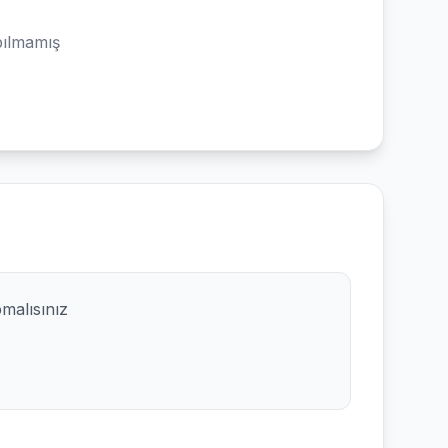
ılmamış
pmalısınız